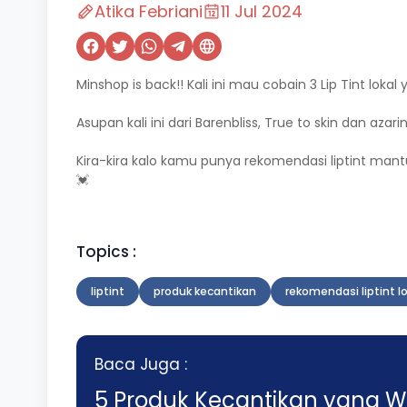
Atika Febriani
11 Jul 2024
Minshop is back!! Kali ini mau cobain 3 Lip Tint loka
Asupan kali ini dari Barenbliss, True to skin dan a
Kira-kira kalo kamu punya rekomendasi liptint mant
💓
Topics :
liptint
produk kecantikan
rekomendasi liptint lo
Baca Juga :
5 Produk Kecantikan yang Wa