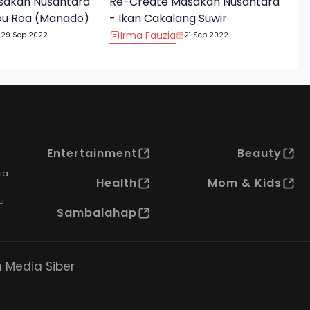
sakan Nusantara
Re-Create Masakan Nusantara
bu Roa (Manado)
- Ikan Cakalang Suwir
Irma Fauzia
29 Sep 2022
21 Sep 2022
Entertainment
Beauty
ia
Health
Mom & Kids
u
Sambalahap
Media Siber