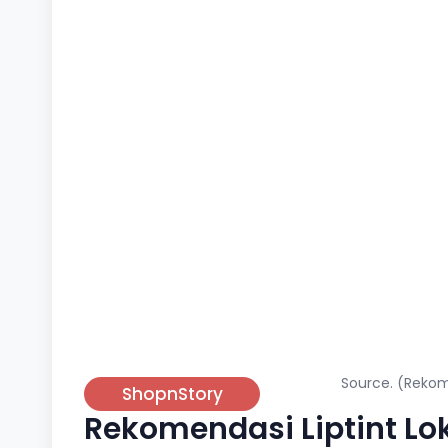
Source. (Rekome
ShopnStory
Rekomendasi Liptint Lo