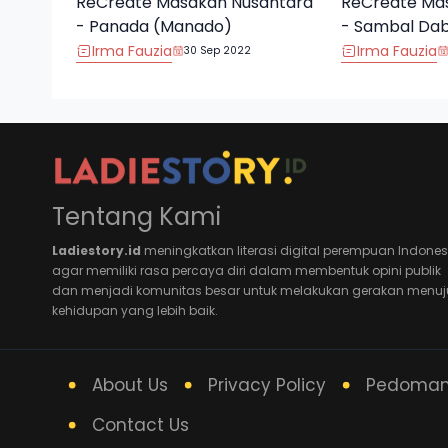
ReCreate Masakan Nusantara
ReCreate Ma
- Panada (Manado)
- Sambal Da
Irma Fauzia
Irma Fauzia
30 Sep 2022
Tentang Kami
Ladiestory.id
meningkatkan literasi digital perempuan Indones
agar memiliki rasa percaya diri dalam membentuk opini publik
dan menjadi komunitas besar untuk melakukan gerakan menuj
kehidupan yang lebih baik.
About Us
Privacy Policy
Pedoman 
Contact Us