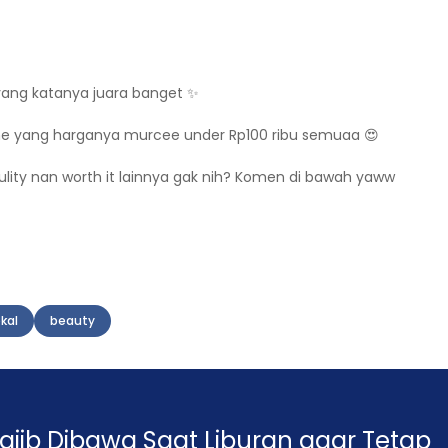
l yang katanya juara banget ✨
zarine yang harganya murcee under Rp100 ribu semuaa 😍
ulity nan worth it lainnya gak nih? Komen di bawah yaww
kal
beauty
jib Dibawa Saat Liburan agar Tetap