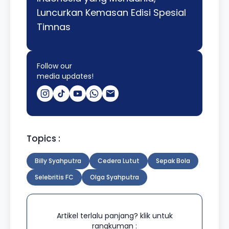
Luncurkan Kemasan Edisi Spesial
Timnas
Follow our
media updates!
Topics :
Billy Syahputra
Cedera Lutut
Sepak Bola
Selebritis FC
Olga Syahputra
Artikel terlalu panjang? klik untuk
rangkuman :