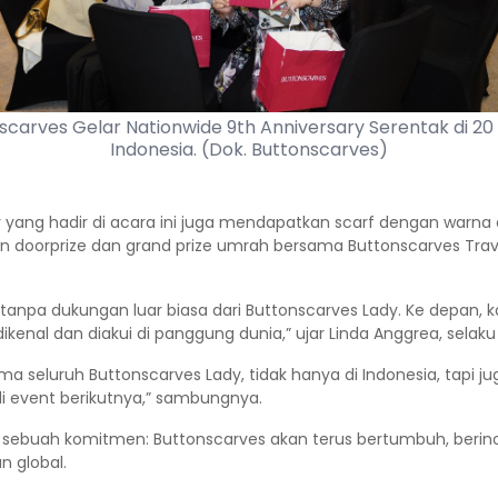
scarves Gelar Nationwide 9th Anniversary Serentak di 20 
Indonesia. (Dok. Buttonscarves)
y yang hadir di acara ini juga mendapatkan scarf dengan warna 
hkan doorprize dan grand prize umrah bersama Buttonscarves T
ai tanpa dukungan luar biasa dari Buttonscarves Lady. Ke dep
kenal dan diakui di panggung dunia,” ujar Linda Anggrea, sela
 seluruh Buttonscarves Lady, tidak hanya di Indonesia, tapi j
i event berikutnya,” sambungnya.
ga sebuah komitmen: Buttonscarves akan terus bertumbuh, beri
n global.