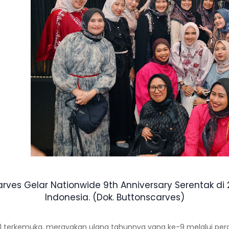
rves Gelar Nationwide 9th Anniversary Serentak di 
Indonesia. (Dok. Buttonscarves)
bal terkemuka, merayakan ulang tahunnya yang ke-9 melalui per