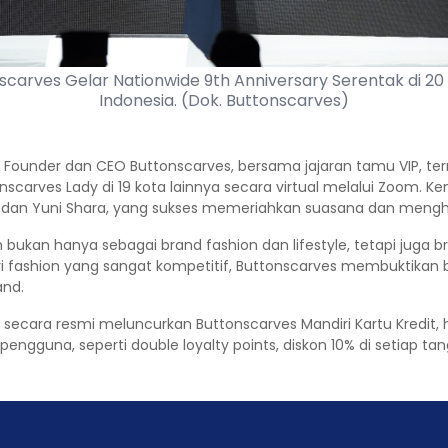
scarves Gelar Nationwide 9th Anniversary Serentak di 20 
Indonesia. (Dok. Buttonscarves)
ea, Founder dan CEO Buttonscarves, bersama jajaran tamu VIP, term
scarves Lady di 19 kota lainnya secara virtual melalui Zoom.
ar dan Yuni Shara, yang sukses memeriahkan suasana dan mengh
bukan hanya sebagai brand fashion dan lifestyle, tetapi jug
i fashion yang sangat kompetitif, Buttonscarves membuktikan
and.
ara resmi meluncurkan Buttonscarves Mandiri Kartu Kredit, has
pengguna, seperti double loyalty points, diskon 10% di setiap 