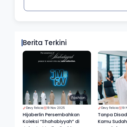
Berita Terkini
Fashion
Devy Felicia
19 Nov 2025
Devy Felicia
19 
Hijaberlin Persembahkan
Tanpa Disada
Koleksi “Shahabiyyah” di
Kamu Sudah 