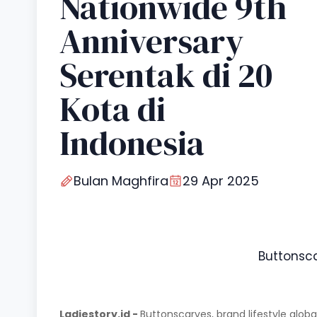
Nationwide 9th
Anniversary
Serentak di 20
Kota di
Indonesia
Bulan Maghfira
29 Apr 2025
Buttonsca
Ladiestory.id -
Buttonscarves, brand lifestyle glo