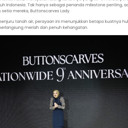
eluruh Indonesia. Tak hanya sebagai penanda milestone penting,
s setia mereka, Buttonscarves Lady.
ai penjuru tanah air, perayaan ini menunjukkan betapa kuatnya
a berlangsung meriah dan penuh kehangatan.