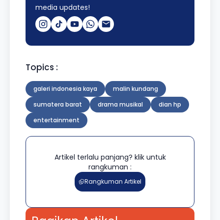
media updates!
Topics :
galeri indonesia kaya
malin kundang
sumatera barat
drama musikal
dian hp
entertainment
Artikel terlalu panjang? klik untuk
rangkuman :
Rangkuman Artikel