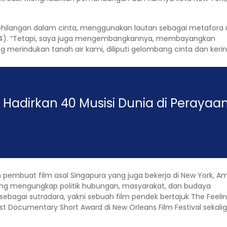
kehilangan dalam cinta, menggunakan lautan sebagai metafora
/2024). “Tetapi, saya juga mengembangkannya, membayangkan
ing merindukan tanah air kami, diliputi gelombang cinta dan ke
 Hadirkan 40 Musisi Dunia di Perayaa
an pembuat film asal Singapura yang juga bekerja di New York, 
yang mengungkap politik hubungan, masyarakat, dan budaya
ebagai sutradara, yakni sebuah film pendek bertajuk The Feeling
t Documentary Short Award di New Orleans Film Festival sekali