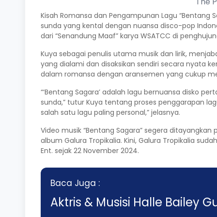
The P
Kisah Romansa dan Pengampunan Lagu “Bentang Sag
sunda yang kental dengan nuansa disco-pop Indone
dari “Senandung Maaf” karya WSATCC di penghujung 
Kuya sebagai penulis utama musik dan lirik, menjab
yang dialami dan disaksikan sendiri secara nyat
dalam romansa dengan aransemen yang cukup m
“‘Bentang Sagara’ adalah lagu bernuansa disko per
sunda,” tutur Kuya tentang proses penggarapan lag
salah satu lagu paling personal,” jelasnya.
Video musik “Bentang Sagara” segera ditayangkan p
album Galura Tropikalia. Kini, Galura Tropikalia sud
Ent. sejak 22 November 2024.
Baca Juga :
Aktris & Musisi Halle Baile