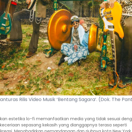
anturas Rilis Video Musik ‘Bentang Sagara’. (Dok. The Pan
gkan estetika lo-fi memanfaatkan media yang tidak sesuai d
eceriaan sepasang kekasih yang dianggapnya terasa seperti
rkreasi. Menghadirkan pemandangan dan riuhnya kota New York,