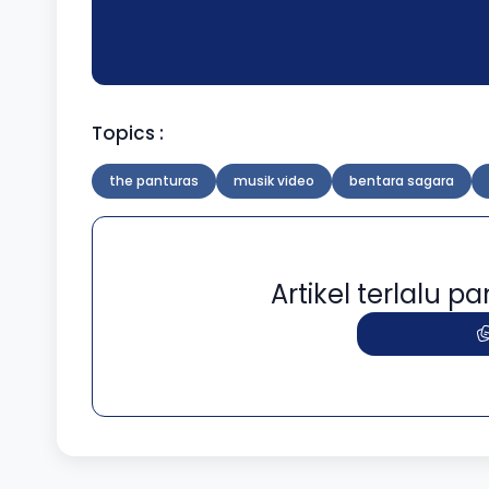
Topics :
the panturas
musik video
bentara sagara
Artikel terlalu 