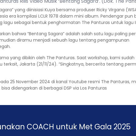
anturas Rilis Video Musik ‘Bentang Sagara’. (Dok. The Pan
ara” yang diinisiasi Kuya bersama produser Ricky Virgana (
sia era kompilasi LCLR 1978 dalam mini album. Pendengar pun b
lagu sebagai bentuk penghormatan The Panturas untuk lagu Ind
arkan bahwa “Bentang Sagara” adalah salah satu lagu paling per
a kemudian diramu menjadi sebuah lagu tentang pengampunan
egah.
tama yang dibikin oleh The Panturas. Saat workshop, kami suda
u terkait, Jakarta (21/11/24). “Singkatnya, bercerita tentang
ada 25 November 2024 di kanal Youtube resmi The Panturas, me
ah bisa didengarkan di berbagai DSP via Los Panturas
y Gunakan COACH untuk Met Gala 2025