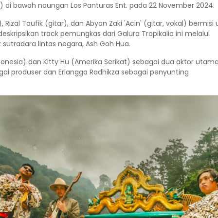
SP) di bawah naungan Los Panturas Ent. pada 22 November 2024.
s), Rizal Taufik (gitar), dan Abyan Zaki 'Acin' (gitar, vokal) be
ripsikan track pemungkas dari Galura Tropikalia ini melalui
sutradara lintas negara, Ash Goh Hua.
donesia) dan Kitty Hu (Amerika Serikat) sebagai dua aktor utam
ai produser dan Erlangga Radhikza sebagai penyunting