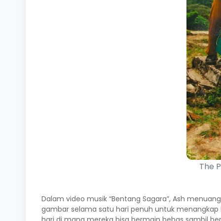
The P
Dalam video musik “Bentang Sagara”, Ash menuan
gambar selama satu hari penuh untuk menangkap k
hari di mana mereka bisa bermain bebas sambil be