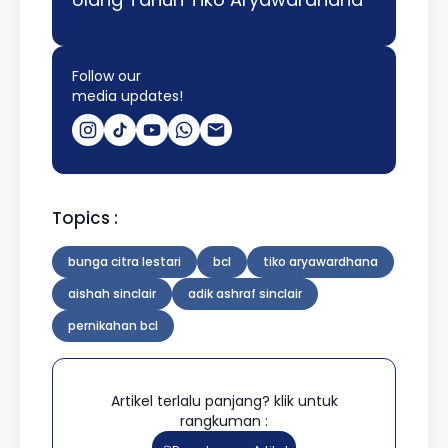
Follow our
media updates!
Topics :
bunga citra lestari
bcl
tiko aryawardhana
aishah sinclair
adik ashraf sinclair
pernikahan bcl
Artikel terlalu panjang? klik untuk
rangkuman :