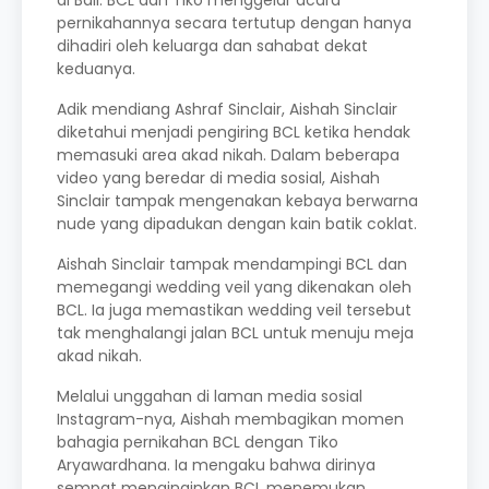
di Bali. BCL dan Tiko menggelar acara
pernikahannya secara tertutup dengan hanya
dihadiri oleh keluarga dan sahabat dekat
keduanya.
Adik mendiang Ashraf Sinclair, Aishah Sinclair
diketahui menjadi pengiring BCL ketika hendak
memasuki area akad nikah. Dalam beberapa
video yang beredar di media sosial, Aishah
Sinclair tampak mengenakan kebaya berwarna
nude yang dipadukan dengan kain batik coklat.
Aishah Sinclair tampak mendampingi BCL dan
memegangi wedding veil yang dikenakan oleh
BCL. Ia juga memastikan wedding veil tersebut
tak menghalangi jalan BCL untuk menuju meja
akad nikah.
Melalui unggahan di laman media sosial
Instagram-nya, Aishah membagikan momen
bahagia pernikahan BCL dengan Tiko
Aryawardhana. Ia mengaku bahwa dirinya
sempat menginginkan BCL menemukan