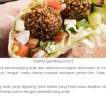
falafel (pixabay.com)
nal di Semenanjung Arab dan sebenarnya dapat ditemukan di
 Timur Tengah, menu falafel menjadi santapan sehari-hari. Ti
ng Arab yang digoreng. Rasa
falafel
yang krispi biasa disajikan
hampir sama dengan perkedel yang enak.