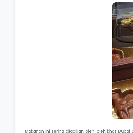
Makanan ini sering dijadikan oleh-oleh khas Duba