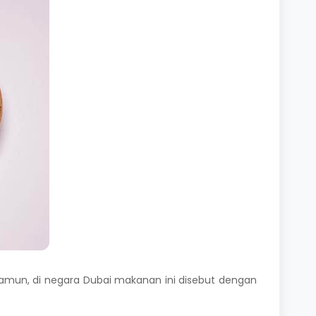
. Namun, di negara Dubai makanan ini disebut dengan