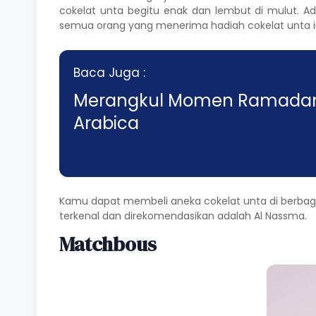
cokelat unta begitu enak dan lembut di mulut. Ad
semua orang yang menerima hadiah cokelat unta in
Baca Juga :
Merangkul Momen Ramadan 
Arabica
Kamu dapat membeli aneka cokelat unta di berbagai 
terkenal dan direkomendasikan adalah Al Nassma.
Matchbous