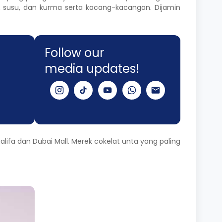
h, susu, dan kurma serta kacang-kacangan. Dijamin
Follow our
media updates!
lifa dan Dubai Mall. Merek cokelat unta yang paling