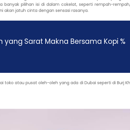
a banyak pilihan isi di dalam cokelat, seperti rempah-rempa
i akan jatuh cinta dengan sensasi rasanya.
yang Sarat Makna Bersama Kopi %
toko atau pusat oleh-oleh yang ada di Dubai seperti di Burj Kha