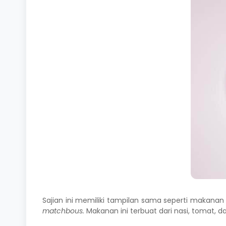
Sajian ini memiliki tampilan sama seperti makanan 
matchbous.
Makanan ini terbuat dari nasi, tomat, 