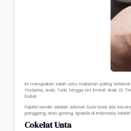
Ini merupakan salah satu makanan paling terke
Yordania, Arab, Turki, hingga Uni Emirat Arab. Di
Dubai.
Falafel
sendiri adalah adonan bola-bola dari kaca
panggang, atau goreng. Apabila di Indonesia,
falafel
Cokelat Unta