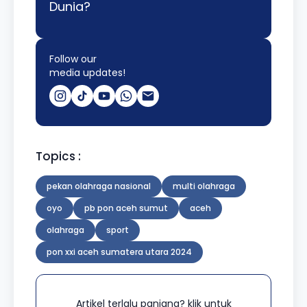
Dunia?
Follow our
media updates!
Topics :
pekan olahraga nasional
multi olahraga
oyo
pb pon aceh sumut
aceh
olahraga
sport
pon xxi aceh sumatera utara 2024
Artikel terlalu panjang? klik untuk