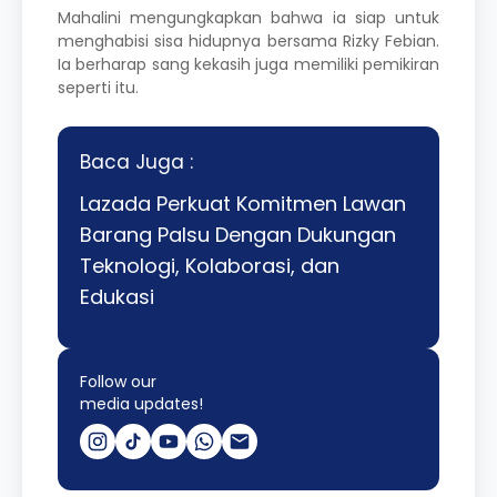
Mahalini
mengungkapkan bahwa ia siap untuk
menghabisi sisa hidupnya bersama
Rizky Febian
.
Ia berharap sang kekasih juga memiliki pemikiran
seperti itu.
Baca Juga :
Lazada Perkuat Komitmen Lawan
Barang Palsu Dengan Dukungan
Teknologi, Kolaborasi, dan
Edukasi
Follow our
media updates!