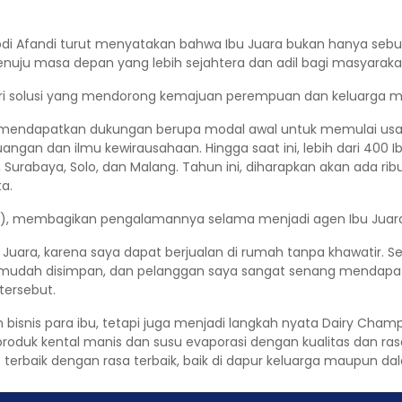
Dodi Afandi turut menyatakan bahwa Ibu Juara bukan hanya se
ju masa depan yang lebih sejahtera dan adil bagi masyaraka
dari solusi yang mendorong kemajuan perempuan dan keluarga me
kan mendapatkan dukungan berupa modal awal untuk memulai usah
ngan dan ilmu kewirausahaan. Hingga saat ini, lebih dari 400 I
g, Surabaya, Solo, dan Malang. Tahun ini, diharapkan akan ada 
a.
i (31), membagikan pengalamannya selama menjadi agen Ibu Juar
Juara, karena saya dapat berjualan di rumah tanpa khawatir. 
 mudah disimpan, dan pelanggan saya sangat senang mendapatk
tersebut.
 bisnis para ibu, tetapi juga menjadi langkah nyata Dairy 
roduk kental manis dan susu evaporasi dengan kualitas dan rasa 
 terbaik dengan rasa terbaik, baik di dapur keluarga maupun da