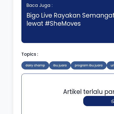
Baca Juga :
Bigo Live Rayakan Semanga
lewat #SheMoves
Topics :
dairy champ
ibu juara
program ibu juara
u
Artikel terlalu 