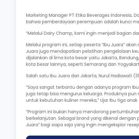
Marketing Manager PT Etika Beverages Indonesia, 
bahwa pemberdayaan perempuan adalah kunci menu
“Melalui Dairy Champ, kami ingin menjadi bagian 
Melalui program ini, setiap peserta “Ibu Juara” a
Juara juga mendapatkan pelatihan pengelolaan keua
dijalankan di lima kota besar yaitu Jakarta, Bandun
kota besar lainnya, seperti Semarang dan Yogyakart
Salah satu Ibu Juara dari Jakarta, Nurul Hadiawat
”Saya sangat terbantu dengan adanya program Ibu 
juga tetap bisa mengurus keluarga. Produknya pun
untuk kebutuhan kuliner mereka,” Ujar Ibu tiga anak 
“Program ini bukan hanya mendorong pertumbuhan
berkelanjutan. Sebagai brand yang dikenal dengan p
Juara” bagi siapa saja yang ingin mengeksplor resep