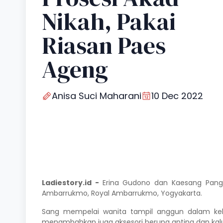
Nikah, Pakai
Riasan Paes
Ageng
Anisa Suci Maharani
10 Dec 2022
Ladiestory.id -
Erina Gudono
dan
Kaesang Pang
Ambarrukmo, Royal Ambarrukmo, Yogyakarta.
Sang mempelai wanita tampil anggun dalam keba
menambahkan juga aksesori berupa anting dan kalu