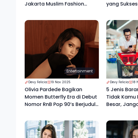
Jakarta Muslim Fashion
yang Sukses
Week 2026
Entertainment
Devy Felicia
19 Nov 2025
Devy Felicia
18 
Olivia Pardede Bagikan
5 Jenis Bara
Momen Butterfly Era di Debut
Tidak Kamu B
Nomor RnB Pop 90’s Berjudul
Besar, Jang
“High”