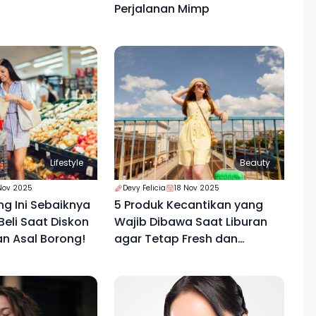
Perjalanan Mimp
Lifestyle
Beauty
Nov 2025
Devy Felicia
18 Nov 2025
ng Ini Sebaiknya
5 Produk Kecantikan yang
eli Saat Diskon
Wajib Dibawa Saat Liburan
an Asal Borong!
agar Tetap Fresh dan
Percaya Diri