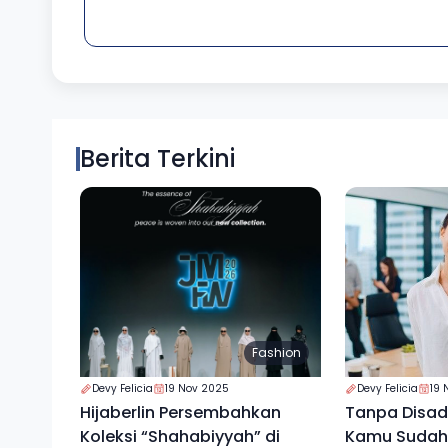
Berita Terkini
Fashion
Devy Felicia
19 Nov 2025
Devy Felicia
19 
Hijaberlin Persembahkan
Tanpa Disada
Koleksi “Shahabiyyah” di
Kamu Sudah 