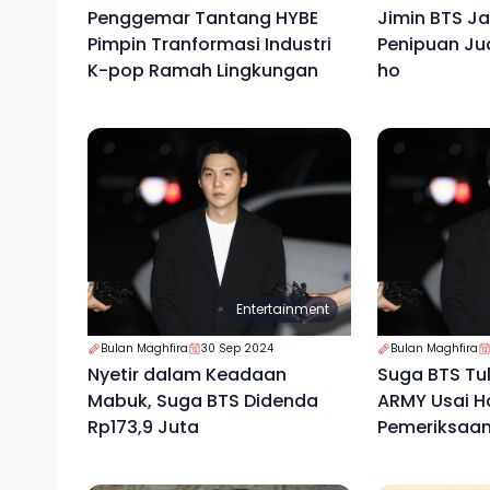
Penggemar Tantang HYBE
Jimin BTS J
Pimpin Tranformasi Industri
Penipuan Jud
K-pop Ramah Lingkungan
ho
Entertainment
Bulan Maghfira
30 Sep 2024
Bulan Maghfira
Nyetir dalam Keadaan
Suga BTS Tul
Mabuk, Suga BTS Didenda
ARMY Usai Ha
Rp173,9 Juta
Pemeriksaan 