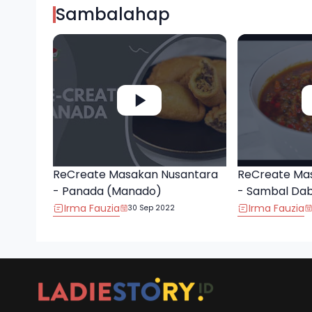
Sambalahap
ReCreate Masakan Nusantara
ReCreate Ma
- Panada (Manado)
- Sambal Da
Irma Fauzia
Irma Fauzia
30 Sep 2022