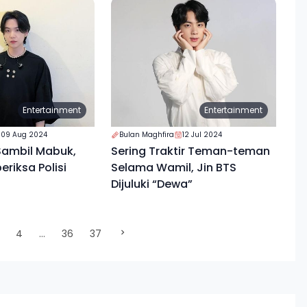
Entertainment
Entertainment
09 Aug 2024
Bulan Maghfira
12 Jul 2024
Sambil Mabuk,
Sering Traktir Teman-teman
eriksa Polisi
Selama Wamil, Jin BTS
Dijuluki “Dewa”
)
4
...
36
37