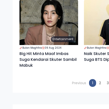
Entertainment
Bulan Maghfira
09 Aug 2024
Bulan Maghfira
Big Hit Minta Maaf Imbas
Naik Skuter 
Suga Kendarai Skuter Sambil
Suga BTS Dip
Mabuk
(current
Previous
1
2
3