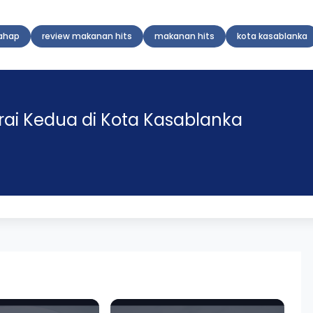
ahap
review makanan hits
makanan hits
kota kasablanka
rai Kedua di Kota Kasablanka