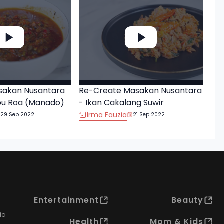
sakan Nusantara
Re-Create Masakan Nusantara
bu Roa (Manado)
- Ikan Cakalang Suwir
Irma Fauzia
29 Sep 2022
21 Sep 2022
Entertainment
Beauty
ia
Health
Mom & Kids