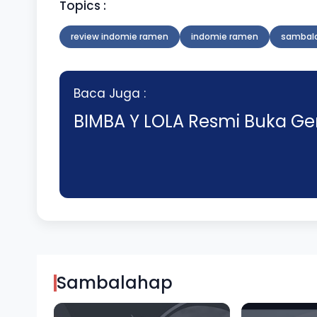
Topics :
review indomie ramen
indomie ramen
sambal
Baca Juga :
BIMBA Y LOLA Resmi Buka Ge
Sambalahap