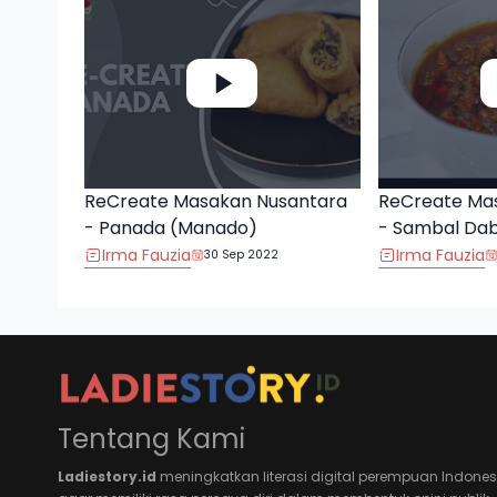
ReCreate Masakan Nusantara
ReCreate Ma
- Panada (Manado)
- Sambal Da
Irma Fauzia
Irma Fauzia
30 Sep 2022
Tentang Kami
Ladiestory.id
meningkatkan literasi digital perempuan Indones