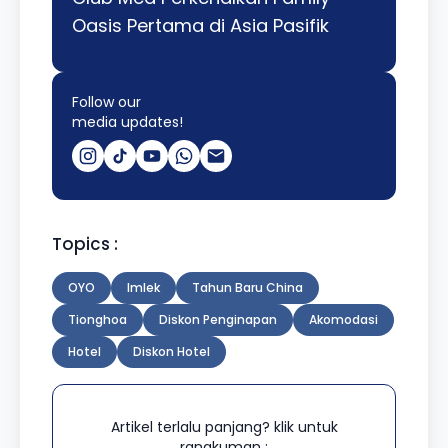
Oasis Pertama di Asia Pasifik
Follow our
media updates!
Topics :
OYO
Imlek
Tahun Baru China
Tionghoa
Diskon Penginapan
Akomodasi
Hotel
Diskon Hotel
Artikel terlalu panjang? klik untuk
rangkuman :