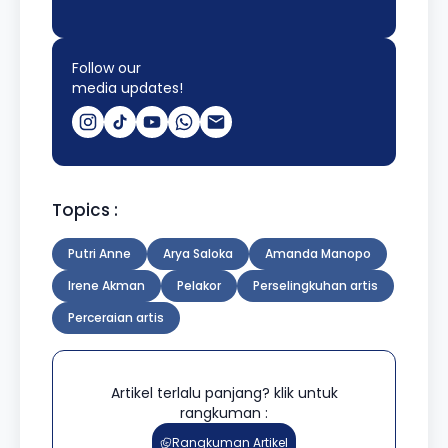
Follow our
media updates!
Topics :
Putri Anne
Arya Saloka
Amanda Manopo
Irene Akman
Pelakor
Perselingkuhan artis
Perceraian artis
Artikel terlalu panjang? klik untuk
rangkuman :
Rangkuman Artikel