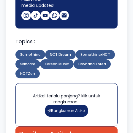
media updates!
Topics :
Somethinc
NCT Dream
SomethincxNCT
Skincare
Korean Music
Boyband Korea
NCTZen
Artikel terlalu panjang? klik untuk
rangkuman :
Rangkuman Artikel