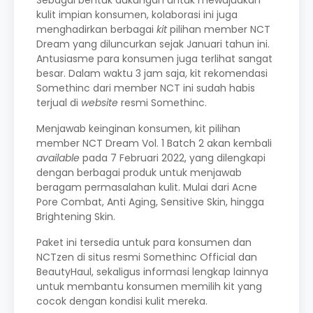
Sebagai bentuk dukungan untuk mewujudkan
kulit impian konsumen, kolaborasi ini juga
menghadirkan berbagai
kit
pilihan member NCT
Dream yang diluncurkan sejak Januari tahun ini.
Antusiasme para konsumen juga terlihat sangat
besar. Dalam waktu 3 jam saja, kit rekomendasi
Somethinc dari member NCT ini sudah habis
terjual di
website
resmi Somethinc.
Menjawab keinginan konsumen, kit pilihan
member NCT Dream Vol. 1 Batch 2 akan kembali
available
pada
7 Februari 2022, yang dilengkapi
dengan berbagai produk untuk menjawab
beragam permasalahan kulit. Mulai dari Acne
Pore Combat, Anti Aging, Sensitive Skin, hingga
Brightening Skin.
Paket ini tersedia untuk para konsumen dan
NCTzen di situs resmi Somethinc Official dan
BeautyHaul, sekaligus informasi lengkap lainnya
untuk membantu konsumen memilih kit yang
cocok dengan kondisi kulit mereka.