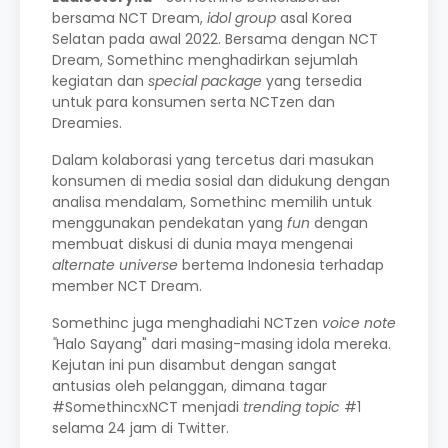
bersama NCT Dream,
idol group
asal Korea
Selatan pada awal 2022. Bersama dengan NCT
Dream, Somethinc menghadirkan sejumlah
kegiatan dan
special package
yang tersedia
untuk para konsumen serta NCTzen dan
Dreamies.
Dalam kolaborasi yang tercetus dari masukan
konsumen di media sosial dan didukung dengan
analisa mendalam, Somethinc memilih untuk
menggunakan pendekatan yang
fun
dengan
membuat diskusi di dunia maya mengenai
alternate universe
bertema Indonesia
terhadap
member NCT Dream.
Somethinc juga menghadiahi NCTzen
voice note
"
Halo Sayang"
dari masing-masing idola mereka.
Kejutan ini pun disambut dengan sangat
antusias oleh pelanggan, dimana tagar
#SomethincxNCT menjadi
trending topic
#1
selama 24 jam di Twitter.