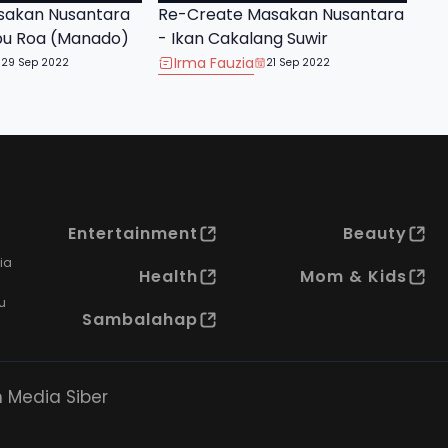
sakan Nusantara
Re-Create Masakan Nusantara
bu Roa (Manado)
- Ikan Cakalang Suwir
Irma Fauzia
29 Sep 2022
21 Sep 2022
Entertainment
Beauty
ia
Health
Mom & Kids
u
Sambalahap
Media Siber