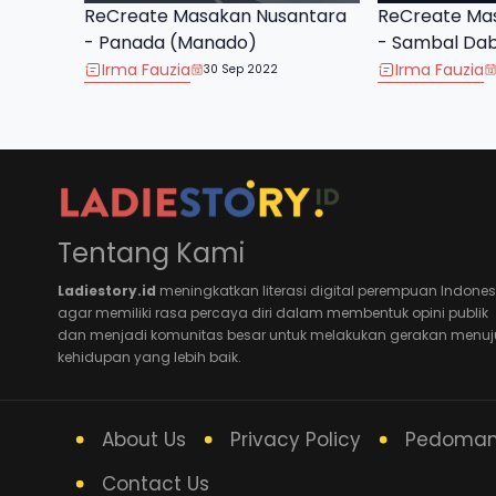
ReCreate Masakan Nusantara
ReCreate Ma
- Panada (Manado)
- Sambal Da
Irma Fauzia
Irma Fauzia
30 Sep 2022
Tentang Kami
Ladiestory.id
meningkatkan literasi digital perempuan Indones
agar memiliki rasa percaya diri dalam membentuk opini publik
dan menjadi komunitas besar untuk melakukan gerakan menuj
kehidupan yang lebih baik.
About Us
Privacy Policy
Pedoman 
Contact Us