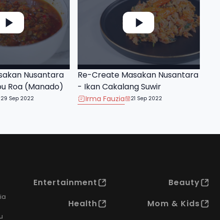
sakan Nusantara
Re-Create Masakan Nusantara
bu Roa (Manado)
- Ikan Cakalang Suwir
Irma Fauzia
29 Sep 2022
21 Sep 2022
Entertainment
Beauty
ia
Health
Mom & Kids
u