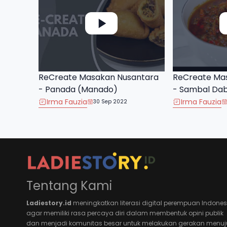
ReCreate Masakan Nusantara
ReCreate Ma
- Panada (Manado)
- Sambal Da
Irma Fauzia
Irma Fauzia
30 Sep 2022
Tentang Kami
Ladiestory.id
meningkatkan literasi digital perempuan Indones
agar memiliki rasa percaya diri dalam membentuk opini publik
dan menjadi komunitas besar untuk melakukan gerakan menuj