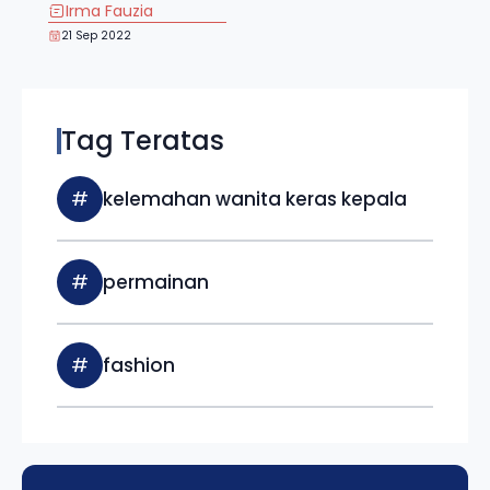
Irma Fauzia
21 Sep 2022
Tag Teratas
#
kelemahan wanita keras kepala
#
permainan
#
fashion