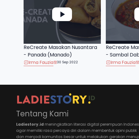
ReCreate Masakan Nusantara
ReCreate Ma
- Panada (Manado)
- Sambal Da
Irma Fauzia
Irma Fauzia
30 Sep 2022
Tentang Kami
Ladiestory.id
meningkatkan literasi digital perempuan Indones
agar memiliki rasa percaya diri dalam membentuk opini publik
dan menjadi komunitas besar untuk melakukan gerakan menuj