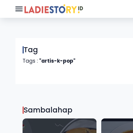
Tag
Tags :
"artis-k-pop"
Sambalahap