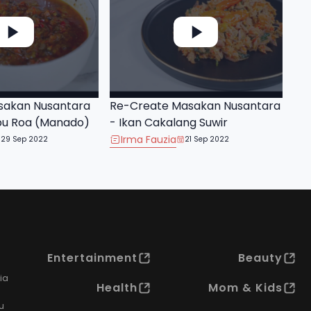
sakan Nusantara
Re-Create Masakan Nusantara
bu Roa (Manado)
- Ikan Cakalang Suwir
Irma Fauzia
29 Sep 2022
21 Sep 2022
Entertainment
Beauty
ia
Health
Mom & Kids
u