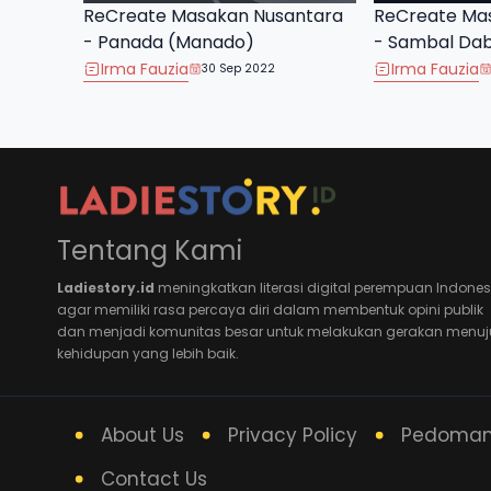
ReCreate Masakan Nusantara
ReCreate Ma
- Panada (Manado)
- Sambal Da
Irma Fauzia
Irma Fauzia
30 Sep 2022
Tentang Kami
Ladiestory.id
meningkatkan literasi digital perempuan Indones
agar memiliki rasa percaya diri dalam membentuk opini publik
dan menjadi komunitas besar untuk melakukan gerakan menuj
kehidupan yang lebih baik.
About Us
Privacy Policy
Pedoman 
Contact Us