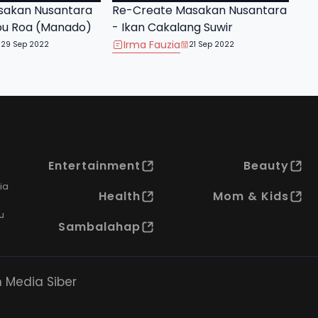
sakan Nusantara
Re-Create Masakan Nusantara
bu Roa (Manado)
- Ikan Cakalang Suwir
Irma Fauzia
29 Sep 2022
21 Sep 2022
Entertainment
Beauty
ia
Health
Mom & Kids
u
Sambalahap
Media Siber