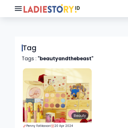
Tag
Tags :
"beautyandthebeast"
Beauty
Penny Fatikasari
20 Apr 2024