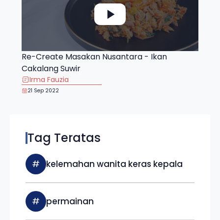
Re-Create Masakan Nusantara - Ikan
Cakalang Suwir
Irma Fauzia
21 Sep 2022
Tag Teratas
#
kelemahan wanita keras kepala
#
permainan