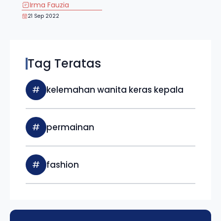
Irma Fauzia
21 Sep 2022
Tag Teratas
#
kelemahan wanita keras kepala
#
permainan
#
fashion