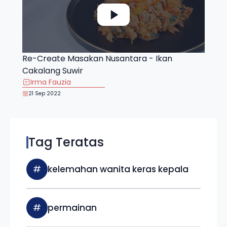
Re-Create Masakan Nusantara - Ikan
Cakalang Suwir
Irma Fauzia
21 Sep 2022
Tag Teratas
#
kelemahan wanita keras kepala
#
permainan