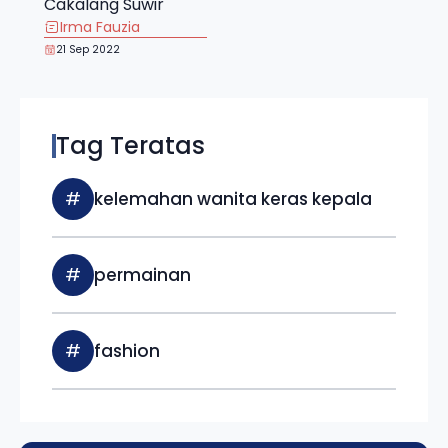
Cakalang Suwir
Irma Fauzia
21 Sep 2022
Tag Teratas
#
kelemahan wanita keras kepala
#
permainan
#
fashion