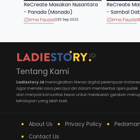
ReCreate Masakan Nusantara
ReCreate Ma
- Panada (Manado)
- Sambal Da
Irma Fauzia
Irma Fauzia
30 Sep 2022
Tentang Kami
Ladiestory.id
meningkatkan literasi digital perempuan Indones
agar memiliki rasa percaya diri dalam membentuk opini publik
dan menjadi komunitas besar untuk melakukan gerakan menuj
kehidupan yang lebih baik.
About Us
Privacy Policy
Pedoman 
Contact Us