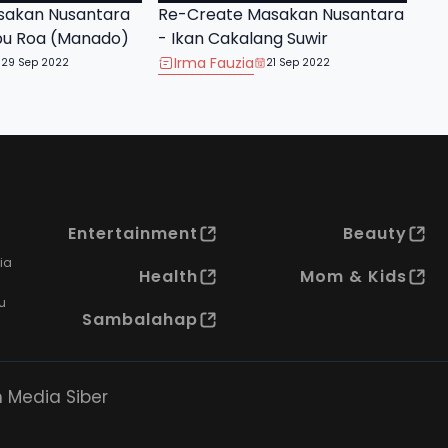
sakan Nusantara
Re-Create Masakan Nusantara
bu Roa (Manado)
- Ikan Cakalang Suwir
Irma Fauzia
29 Sep 2022
21 Sep 2022
Entertainment
Beauty
ia
Health
Mom & Kids
u
Sambalahap
Media Siber