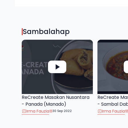
Sambalahap
ReCreate Masakan Nusantara
ReCreate Ma
- Panada (Manado)
- Sambal Da
Irma Fauzia
Irma Fauzia
30 Sep 2022