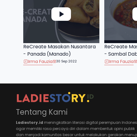
ReCreate Masakan Nusantara
ReCreate Ma
- Panada (Manado)
- Sambal Da
Irma Fauzia
Irma Fauzia
30 Sep 2022
Tentang Kami
Ladiestory.id
meningkatkan literasi digital perempuan Indones
agar memiliki rasa percaya diri dalam membentuk opini publik
dan menjadi komunitas besar untuk melakukan gerakan menuj