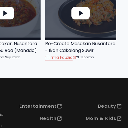
sakan Nusantara
Re-Create Masakan Nusantara
bu Roa (Manado)
- Ikan Cakalang Suwir
Irma Fauzia
29 Sep 2022
21 Sep 2022
Entertainment
Beauty
ia
Health
Mom & Kids
u