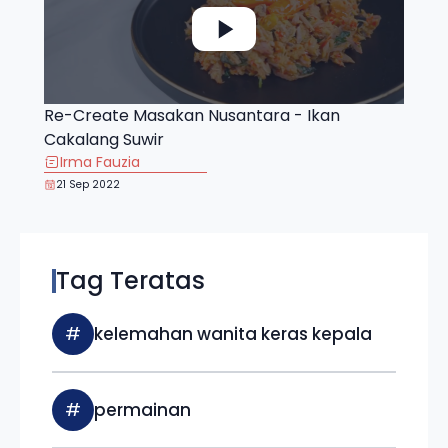
Re-Create Masakan Nusantara - Ikan
Cakalang Suwir
Irma Fauzia
21 Sep 2022
Tag Teratas
#
kelemahan wanita keras kepala
#
permainan