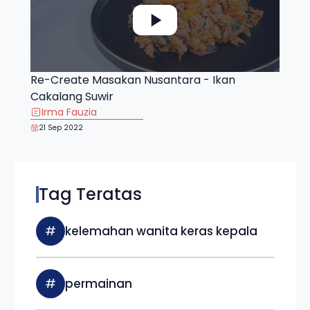
Re-Create Masakan Nusantara - Ikan
Cakalang Suwir
Irma Fauzia
21 Sep 2022
Tag Teratas
#
kelemahan wanita keras kepala
#
permainan