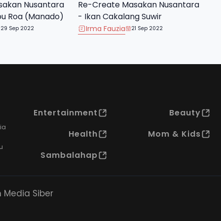
sakan Nusantara
Re-Create Masakan Nusantara
bu Roa (Manado)
- Ikan Cakalang Suwir
Irma Fauzia
29 Sep 2022
21 Sep 2022
Entertainment
Beauty
ia
Health
Mom & Kids
u
Sambalahap
Media Siber