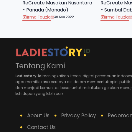
ReCreate Masakan Nusantara
ReCreate Ma
- Panada (Manado)
- Sambal Da
Irma Fauzia
Irma Fauzia
30 Sep 2022
Tentang Kami
Ladiestory.id
meningkatkan literasi digital perempuan Indones
agar memiliki rasa percaya diri dalam membentuk opini publik
dan menjadi komunitas besar untuk melakukan gerakan menuj
kehidupan yang lebih baik.
About Us
Privacy Policy
Pedoman 
Contact Us