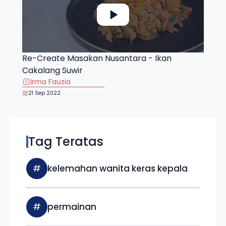
Re-Create Masakan Nusantara - Ikan
Cakalang Suwir
Irma Fauzia
21 Sep 2022
Tag Teratas
#
kelemahan wanita keras kepala
#
permainan