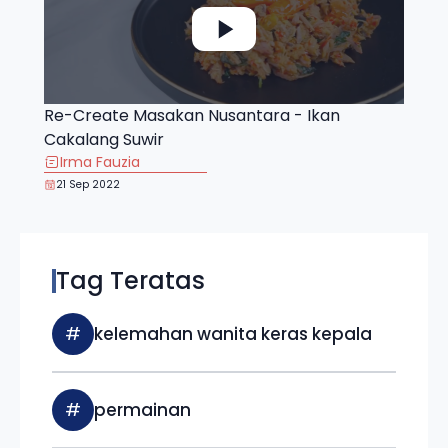
Re-Create Masakan Nusantara - Ikan
Cakalang Suwir
Irma Fauzia
21 Sep 2022
Tag Teratas
#
kelemahan wanita keras kepala
#
permainan