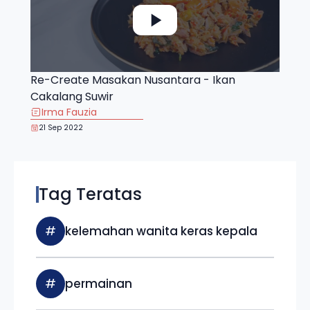
Re-Create Masakan Nusantara - Ikan
Cakalang Suwir
Irma Fauzia
21 Sep 2022
Tag Teratas
#
kelemahan wanita keras kepala
#
permainan