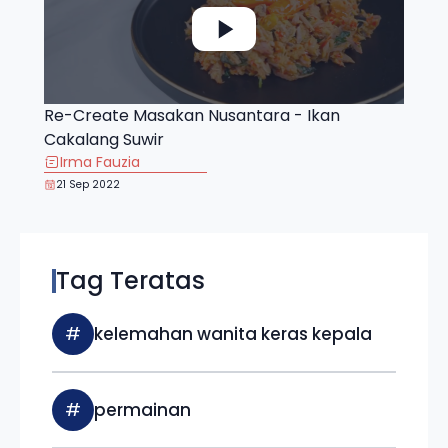
Re-Create Masakan Nusantara - Ikan
Cakalang Suwir
Irma Fauzia
21 Sep 2022
Tag Teratas
#
kelemahan wanita keras kepala
#
permainan