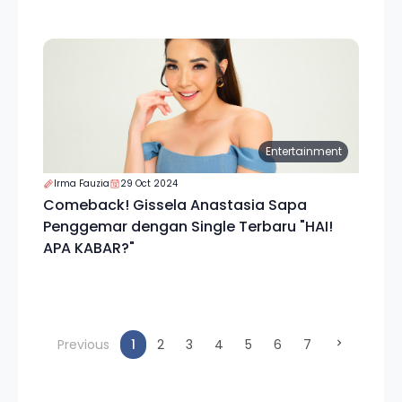
Entertainment
Irma Fauzia
29 Oct 2024
Comeback! Gissela Anastasia Sapa
Penggemar dengan Single Terbaru "HAI!
APA KABAR?"
(current)
Previous
1
2
3
4
5
6
7