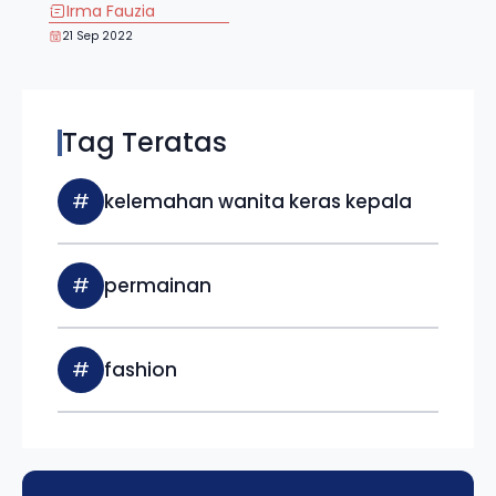
Irma Fauzia
21 Sep 2022
Tag Teratas
#
kelemahan wanita keras kepala
#
permainan
#
fashion