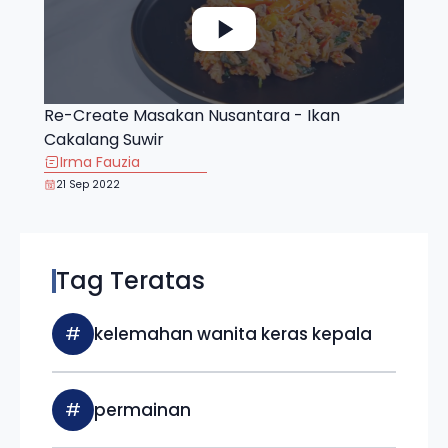
Re-Create Masakan Nusantara - Ikan
Cakalang Suwir
Irma Fauzia
21 Sep 2022
Tag Teratas
#
kelemahan wanita keras kepala
#
permainan