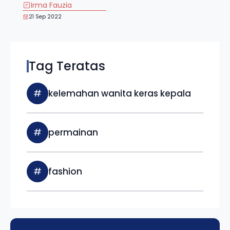
Irma Fauzia
21 Sep 2022
Tag Teratas
#
kelemahan wanita keras kepala
#
permainan
#
fashion