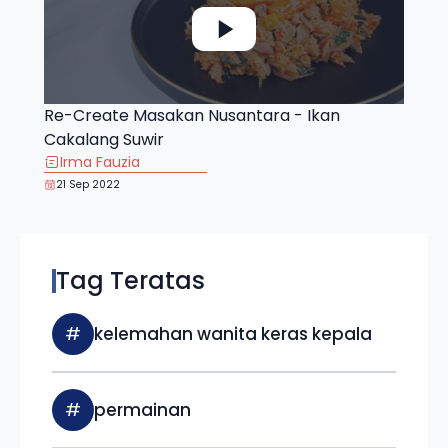
Re-Create Masakan Nusantara - Ikan
Cakalang Suwir
Irma Fauzia
21 Sep 2022
Tag Teratas
#
kelemahan wanita keras kepala
#
permainan