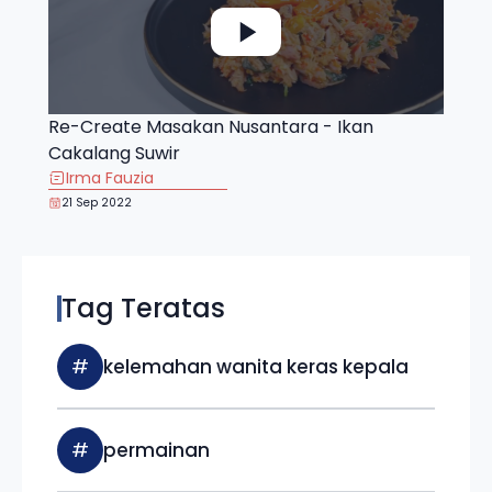
Re-Create Masakan Nusantara - Ikan
Cakalang Suwir
Irma Fauzia
21 Sep 2022
Tag Teratas
#
kelemahan wanita keras kepala
#
permainan