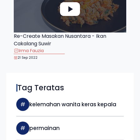
Re-Create Masakan Nusantara - Ikan
Cakalang Suwir
Irma Fauzia
21 Sep 2022
Tag Teratas
#
kelemahan wanita keras kepala
#
permainan