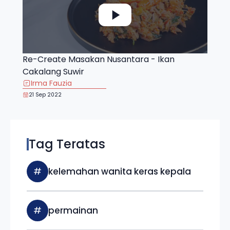
Re-Create Masakan Nusantara - Ikan
Cakalang Suwir
Irma Fauzia
21 Sep 2022
Tag Teratas
#
kelemahan wanita keras kepala
#
permainan