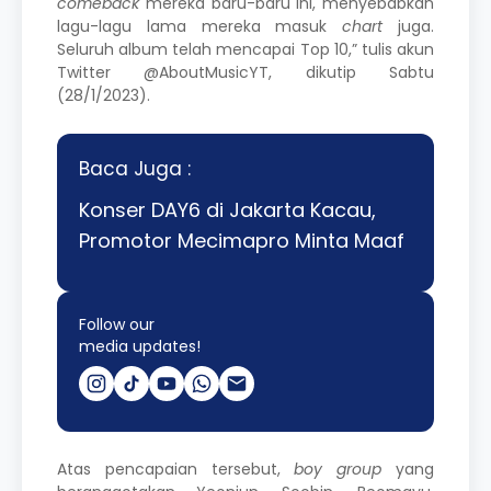
comeback
mereka baru-baru ini, menyebabkan
lagu-lagu lama mereka masuk
chart
juga.
Seluruh album telah mencapai Top 10,” tulis akun
Twitter @AboutMusicYT, dikutip Sabtu
(28/1/2023).
Baca Juga :
Konser DAY6 di Jakarta Kacau,
Promotor Mecimapro Minta Maaf
Follow our
media updates!
Atas pencapaian tersebut,
boy group
yang