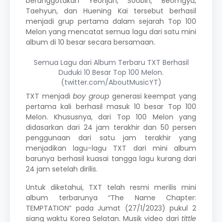
beranggotakan Yeonjun, Soobin, Beomgyu,
Taehyun, dan Huening Kai tersebut berhasil
menjadi grup pertama dalam sejarah Top 100
Melon yang mencatat semua lagu dari satu mini
album di 10 besar secara bersamaan.
Semua Lagu dari Album Terbaru TXT Berhasil
Duduki 10 Besar Top 100 Melon.
(twitter.com/AboutMusicYT)
TXT menjadi
boy group
generasi keempat yang
pertama kali berhasil masuk 10 besar Top 100
Melon. Khususnya, dari Top 100 Melon yang
didasarkan dari 24 jam terakhir dan 50 persen
penggunaan dari satu jam terakhir yang
menjadikan lagu-lagu TXT dari mini album
barunya berhasil kuasai tangga lagu kurang dari
24 jam setelah dirilis.
Untuk diketahui, TXT telah resmi merilis mini
album terbarunya “The Name Chapter:
TEMPTATION” pada Jumat (27/1/2023) pukul 2
siang waktu Korea Selatan.
Musik video dari
tittle