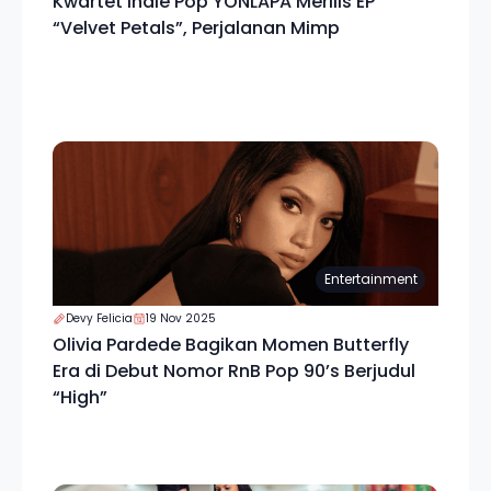
Kwartet Indie Pop YONLAPA Merilis EP
“Velvet Petals”, Perjalanan Mimp
Entertainment
Devy Felicia
19 Nov 2025
Olivia Pardede Bagikan Momen Butterfly
Era di Debut Nomor RnB Pop 90’s Berjudul
“High”