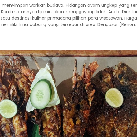
 menyimpan warisan budaya. Hidangan ayam ungkep yang terke
 Kenikmatannya dijamin akan menggoyang lidah Anda! Dianta
atu destinasi kuliner primadona pilihan para wisatawan. Harga
 memiliki lima cabang yang tersebar di area Denpasar (Renon,