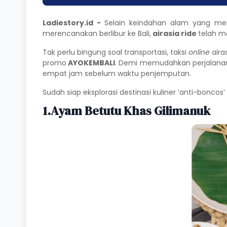
Ladiestory.id -
Selain keindahan alam yang men
merencanakan berlibur ke Bali,
airasia ride
telah m
Tak perlu bingung soal transportasi, taksi
online
aira
promo
AYOKEMBALI
. Demi memudahkan perjalanan 
empat jam sebelum waktu penjemputan.
Sudah siap eksplorasi destinasi kuliner ‘anti-bonco
1.
Ayam Betutu Khas Gilimanuk