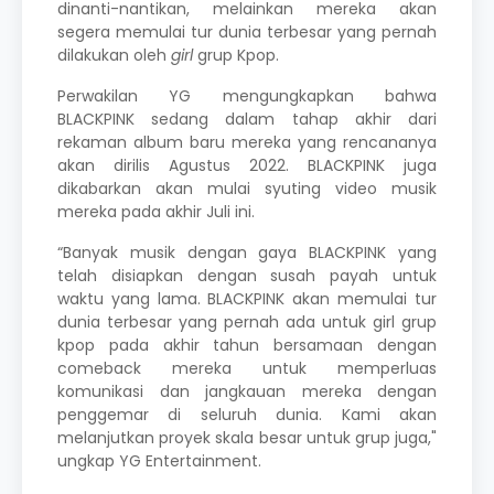
dinanti-nantikan, melainkan mereka akan
segera memulai tur dunia terbesar yang pernah
dilakukan oleh
girl
grup Kpop.
Perwakilan YG mengungkapkan bahwa
BLACKPINK sedang dalam tahap akhir dari
rekaman album baru mereka yang rencananya
akan dirilis Agustus 2022. BLACKPINK juga
dikabarkan akan mulai syuting video musik
mereka pada akhir Juli ini.
“Banyak musik dengan gaya BLACKPINK yang
telah disiapkan dengan susah payah untuk
waktu yang lama. BLACKPINK akan memulai tur
dunia terbesar yang pernah ada untuk girl grup
kpop pada akhir tahun bersamaan dengan
comeback mereka untuk memperluas
komunikasi dan jangkauan mereka dengan
penggemar di seluruh dunia. Kami akan
melanjutkan proyek skala besar untuk grup juga,"
ungkap YG Entertainment.