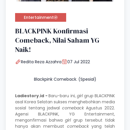
Entertainment
BLACKPINK Konfirmasi
Comeback, Nilai Saham YG
Naik!
Redita Reza Azzahra
07 Jul 2022
Blackpink Comeback. (Spesial)
Ladiestory.id -
Baru-baru ini,
girl
grup BLACKPINK
asal Korea Selatan sukses menghebohkan media
sosial tentang jadwal
comeback
Agustus 2022.
Agensi BLACKPINK, YG Entertainment,
mengonfirmasi bahwa
girl
grup tersebut tidak
hanya akan membuat
comeback
yang telah