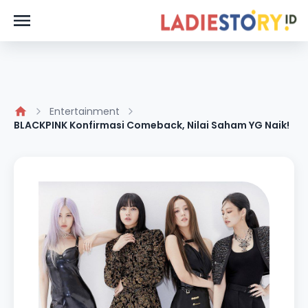
Entertainment
BLACKPINK Konfirmasi Comeback, Nilai Saham YG Naik!