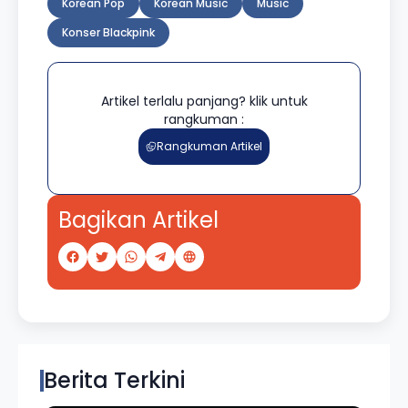
Korean Pop
Korean Music
Music
Konser Blackpink
Artikel terlalu panjang? klik untuk
rangkuman :
Rangkuman Artikel
Bagikan Artikel
Berita Terkini