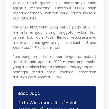
khusus untuk
game
PUBG secepatnya pada
Agustus mendatang. Diketahui, PUBG telah
menandatangani kontrak kerja sama mereka
sejak 2021 lalu.
Girl grup BLACKPINK yang debut pada 2016 ini
memiliki empat orang anggota yakni Jiso,
Jennie, Lisa dan Rose. Berkat kesuksesannya
mereka masing-masing menjadi
Brand
Ambassador Fashion
mewah.
Para penggemar tidak sabar dengan
comeback
mereka pada Agustus 2022 mendatang. Reaksi
yang luar biasa hingga menjadi
trending topic
di
berbagai media sosial menjadi gambaran
antusias para pecinta K-Pop.
Baca Juga :
Dikta Wicaksono Rilis "Halal