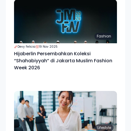
Fashion
Devy Felicia
19 Nov 2025
Hijaberlin Persembahkan Koleksi
“Shahabiyyah” di Jakarta Muslim Fashion
Week 2026
Lifestyle