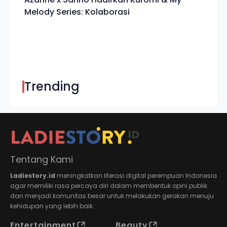
Melody Series: Kolaborasi
Trending
Tentang Kami
Ladiestory.id
meningkatkan literasi digital perempuan Indonesia
agar memiliki rasa percaya diri dalam membentuk opini publik
dan menjadi komunitas besar untuk melakukan gerakan menuju
kehidupan yang lebih baik.
Entertainment
Beauty