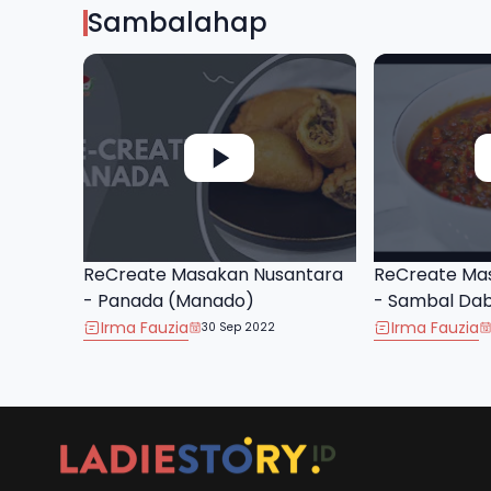
Sambalahap
ReCreate Masakan Nusantara
ReCreate Ma
- Panada (Manado)
- Sambal Da
Irma Fauzia
Irma Fauzia
30 Sep 2022