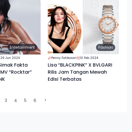
Entertainment
Fashion
29 Jun 2024
Penny Fatikasari
10 Feb 2024
, Simak Fakta
Lisa “BLACKPINK” X BVLGARI
 MV “Rocktar”
Rilis Jam Tangan Mewah
NK
Edisi Terbatas
ent)
3
4
5
6