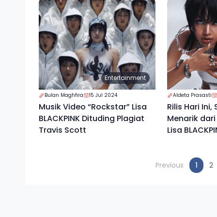
Entertainment
Bulan Maghfira
15 Jul 2024
Aldeta Prasasti
Musik Video “Rockstar” Lisa
Rilis Hari Ini
BLACKPINK Dituding Plagiat
Menarik dari
Travis Scott
Lisa BLACKPI
(curr
Previous
1
2