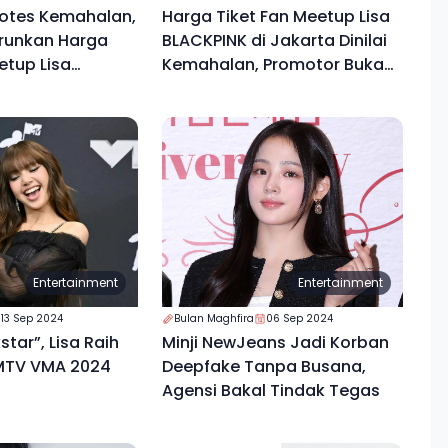
otes Kemahalan,
Harga Tiket Fan Meetup Lisa
runkan Harga
BLACKPINK di Jakarta Dinilai
etup Lisa
Kemahalan, Promotor Buka
akarta
Suara
Entertainment
Entertainment
13 Sep 2024
Bulan Maghfira
06 Sep 2024
tar”, Lisa Raih
Minji NewJeans Jadi Korban
MTV VMA 2024
Deepfake Tanpa Busana,
Agensi Bakal Tindak Tegas