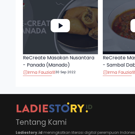
ReCreate Masakan Nusantara
ReCreate Ma
- Panada (Manado)
- Sambal Da
Irma Fauzia
Irma Fauzia
30 Sep 2022
Tentang Kami
Ladiestory.id
meningkatkan literasi digital perempuan Indones