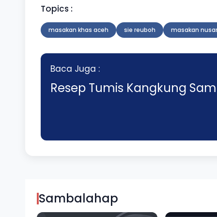
Topics :
masakan khas aceh
sie reuboh
masakan nusa
Baca Juga :
Resep Tumis Kangkung Sambal
Sambalahap