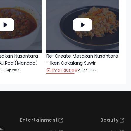
sakan Nusantara
Re-Create Masakan Nusantara
bu Roa (Manado)
- Ikan Cakalang Suwir
Irma Fauzia
29 Sep 2022
21 Sep 2022
Entertainment
Beauty
ia