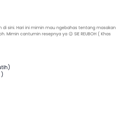
in di sini. Hari ini mimin mau ngebahas tentang masakan
boh. Mimin cantumin resepnya ya 😉 SIE REUBOH ( Khas
tih)
 )