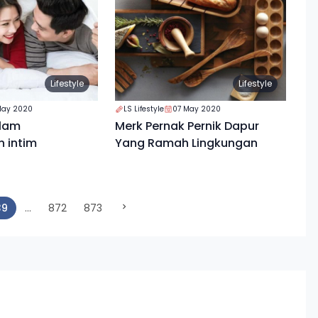
Lifestyle
Lifestyle
May 2020
LS Lifestyle
07 May 2020
alam
Merk Pernak Pernik Dapur
 intim
Yang Ramah Lingkungan
(current)
39
...
872
873