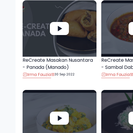
ReCreate Masakan Nusantara
ReCreate Ma
- Panada (Manado)
- Sambal Da
Irma Fauzia
Irma Fauzia
30 Sep 2022