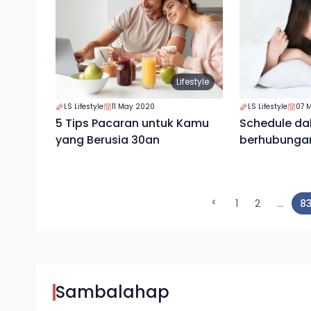
Lifestyle
LS Lifestyle
11 May 2020
LS Lifestyle
07 
5 Tips Pacaran untuk Kamu
Schedule d
yang Berusia 30an
berhubungan
1
2
...
8
Sambalahap