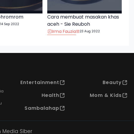
ohromrom
Cara membuat masakan khas
aceh - Sie Reuboh
14 Sep 2022
Irma Fauzia
23 Aug 2022
Entertainment
Beauty
ia
Health
Mom & Kids
u
Sambalahap
Media Siber