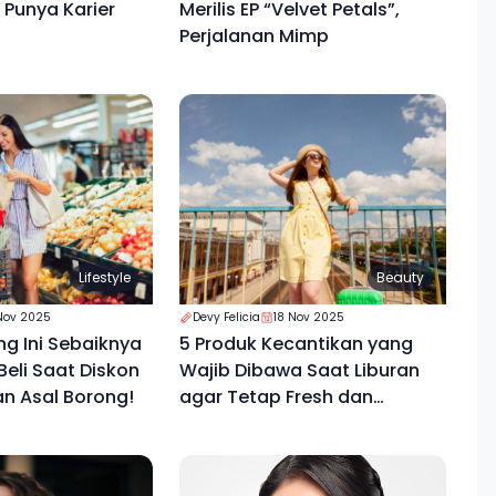
Punya Karier
Merilis EP “Velvet Petals”,
Perjalanan Mimp
Lifestyle
Beauty
Nov 2025
Devy Felicia
18 Nov 2025
ng Ini Sebaiknya
5 Produk Kecantikan yang
eli Saat Diskon
Wajib Dibawa Saat Liburan
an Asal Borong!
agar Tetap Fresh dan
Percaya Diri