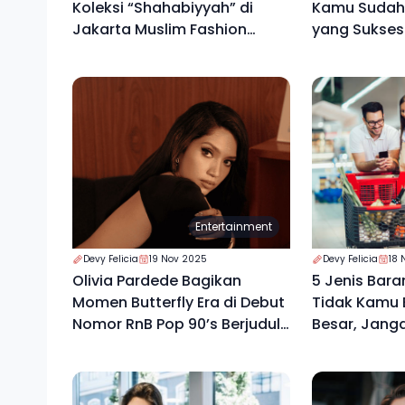
Koleksi “Shahabiyyah” di
Kamu Sudah 
Jakarta Muslim Fashion
yang Sukses
Week 2026
Entertainment
Devy Felicia
19 Nov 2025
Devy Felicia
18 
Olivia Pardede Bagikan
5 Jenis Bara
Momen Butterfly Era di Debut
Tidak Kamu B
Nomor RnB Pop 90’s Berjudul
Besar, Jang
“High”