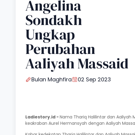
Angelina
Sondakh
Ungkap
Perubahan
Aaliyah Massaid
Bulan Maghfira
02 Sep 2023
Ladiestory.id -
Nama Thariq Halilintar dan Aaliyah
keakraban Aurel Hermansyah dengan Aaliyah Massai
Kabar kedekatan Thariq Halilintar dan Aaliyah Mass