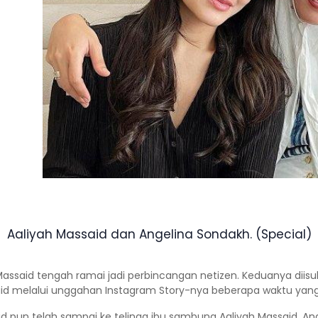
Aaliyah Massaid dan Angelina Sondakh. (Special)
 Massaid tengah ramai jadi perbincangan netizen. Keduanya dii
d melalui unggahan Instagram Story-nya beberapa waktu yang 
aid pun telah sampai ke telinga ibu sambung Aaliyah Massaid, An